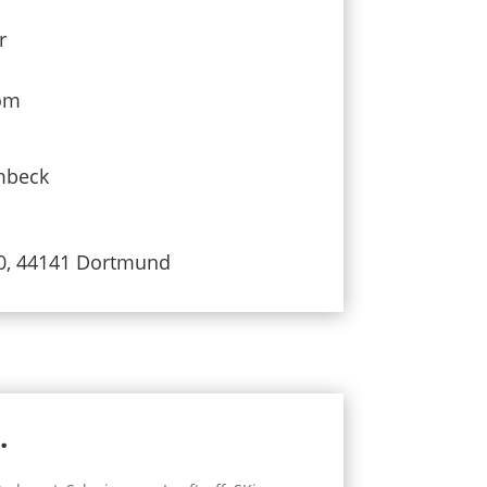
r
om
mbeck
10, 44141 Dortmund
.