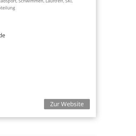
adsport, Schwimmen, Lauftreff, SKi,
bteilung
de
Zur Website