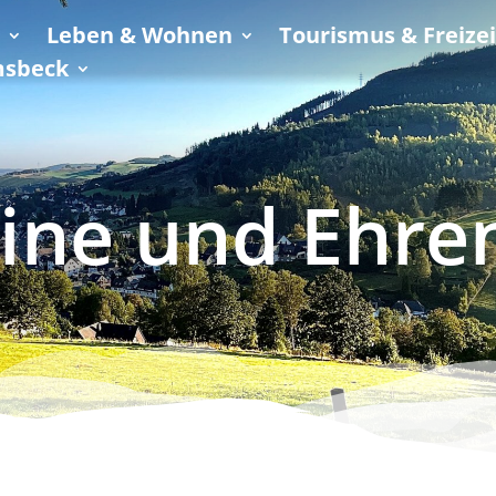
s
Leben & Wohnen
Tourismus & Freizei
msbeck
ine und Ehr