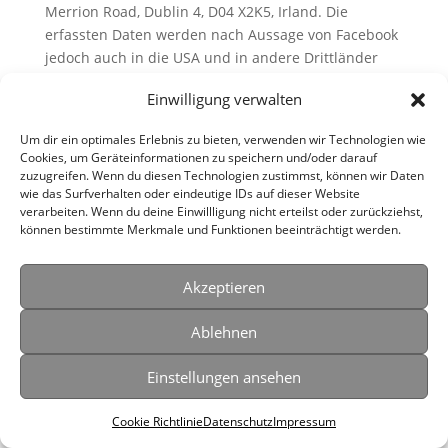
Merrion Road, Dublin 4, D04 X2K5, Irland. Die
erfassten Daten werden nach Aussage von Facebook
jedoch auch in die USA und in andere Drittländer
übertragen.
Einwilligung verwalten
Eine Übersicht über die Facebook Social-Media-
Um dir ein optimales Erlebnis zu bieten, verwenden wir Technologien wie
Elemente finden Sie hier:
Cookies, um Geräteinformationen zu speichern und/oder darauf
https://developers.facebook.com/docs/plugins/?
zuzugreifen. Wenn du diesen Technologien zustimmst, können wir Daten
locale=de_DE
.
wie das Surfverhalten oder eindeutige IDs auf dieser Website
verarbeiten. Wenn du deine Einwillligung nicht erteilst oder zurückziehst,
Wenn das Social-Media-Element aktiv ist, wird eine
können bestimmte Merkmale und Funktionen beeinträchtigt werden.
direkte Verbindung zwischen Ihrem Endgerät und
dem Facebook-Server hergestellt. Facebook erhält
Akzeptieren
dadurch die Information, dass Sie mit Ihrer IP-
Adresse diese Website besucht haben. Wenn Sie den
Ablehnen
Facebook „Like-Button“ anklicken, während Sie in
Ihrem Facebook-Account eingeloggt sind, können Sie
Einstellungen ansehen
die Inhalte dieser Website auf Ihrem Facebook-Profil
verlinken. Dadurch kann Facebook den Besuch
Cookie Richtlinie
Datenschutz
Impressum
dieser Website Ihrem Benutzerkonto zuordnen. Wir